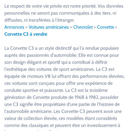
u
Le respect de votre vie privée est notre priorité. Vos données
i
personnelles ne seront pas communiquées à des tiers, ni
l
diffusées, ni transférées à l'étranger.
l
Annonces
>
Voitures américaines
>
Chevrolet
>
Corvette
>
e
Corvette C3 à vendre
z
l
La Corvette C3 a un style distinctif qui l'a rendue populaire
a
auprès des passionnés d'automobile. Elle est connue pour
i
son design élégant et sportif qui a contribué à définir
s
l'esthétique des voitures de sport américaines. La C3 est
s
équipée de moteurs V8 lui offrant des performances élevées,
e
ces voitures sont conçues pour offrir une expérience de
r
conduite sportive et puissante. La C3 est la troisième
c
génération de Corvette produite de 1968 à 1982, posséder
e
une C3 signifie être propriétaire d'une partie de l'histoire de
c
l'automobile américaine. Les Corvette C3 peuvent avoir une
h
valeur de collection élevée, ces modèles étant considérés
a
comme des classiques et peuvent être un investissement à
m