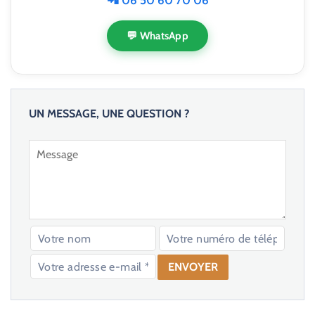
📲 06 50 60 70 06
💬 WhatsApp
UN MESSAGE, UNE QUESTION ?
V
e