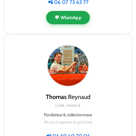
📲 06 07 73 63 77
💬 WhatsApp
Thomas
Reynaud
LYON, FRANCE
Fondateur & collectionneur
18 ans à importer ce qu'il aime