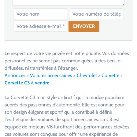
V
e
u
Le respect de votre vie privée est notre priorité. Vos données
i
personnelles ne seront pas communiquées à des tiers, ni
l
diffusées, ni transférées à l'étranger.
l
Annonces
>
Voitures américaines
>
Chevrolet
>
Corvette
>
e
Corvette C3 à vendre
z
l
La Corvette C3 a un style distinctif qui l'a rendue populaire
a
auprès des passionnés d'automobile. Elle est connue pour
i
son design élégant et sportif qui a contribué à définir
s
l'esthétique des voitures de sport américaines. La C3 est
s
équipée de moteurs V8 lui offrant des performances élevées,
e
ces voitures sont conçues pour offrir une expérience de