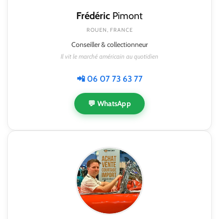
Frédéric
Pimont
ROUEN, FRANCE
Conseiller & collectionneur
Il vit le marché américain au quotidien
📲 06 07 73 63 77
💬 WhatsApp