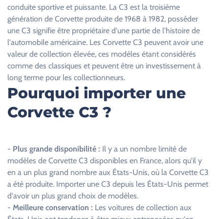
r
conduite sportive et puissante. La C3 est la troisième
c
génération de Corvette produite de 1968 à 1982, posséder
e
une C3 signifie être propriétaire d'une partie de l'histoire de
c
l'automobile américaine. Les Corvette C3 peuvent avoir une
h
valeur de collection élevée, ces modèles étant considérés
a
comme des classiques et peuvent être un investissement à
m
long terme pour les collectionneurs.
p
Pourquoi importer une
v
Corvette C3 ?
i
d
e
.
-
Plus grande disponibilité :
Il y a un nombre limité de
modèles de Corvette C3 disponibles en France, alors qu'il y
en a un plus grand nombre aux États-Unis, où la Corvette C3
a été produite. Importer une C3 depuis les États-Unis permet
d'avoir un plus grand choix de modèles.
-
Meilleure conservation :
Les voitures de collection aux