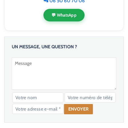
📲 06 50 60 70 06
💬 WhatsApp
UN MESSAGE, UNE QUESTION ?
V
e