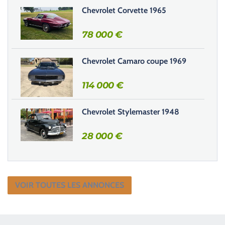
Chevrolet Corvette 1965
p
v
78 000
€
i
d
e
Chevrolet Camaro coupe 1969
.
114 000
€
Chevrolet Stylemaster 1948
28 000
€
VOIR TOUTES LES ANNONCES