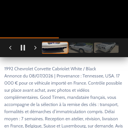
1992 Chevrolet Corvette Cabriolet White / Black
Annonce du 08/07/2026 | Provenance : Tennessee, USA. 17
000 € pour ce véhicule importé en France. Contrôle possible
sur place avant achat, avec photos et vidéos
complémentaires. Good Timers, mandataire français, vous
accompagne de la sélection à la remise des clés : transport,
formalités et démarches d’immatriculation compris. Délai
moyen : 7 semaines. Reception en atelier, révision, livraison
en France, Belgique, Suisse et Luxembourg, sur demande. Avis