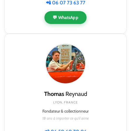
📲 06 07 73 63 77
💬 WhatsApp
Thomas
Reynaud
LYON, FRANCE
Fondateur & collectionneur
18 ans à importer ce qu'il aime