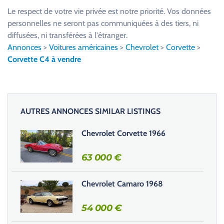
u
Le respect de votre vie privée est notre priorité. Vos données
i
personnelles ne seront pas communiquées à des tiers, ni
l
diffusées, ni transférées à l'étranger.
l
Annonces
>
Voitures américaines
>
Chevrolet
>
Corvette
>
e
Corvette C4 à vendre
z
l
a
i
AUTRES ANNONCES SIMILAR LISTINGS
s
s
Chevrolet Corvette 1966
e
r
63 000
€
c
e
Chevrolet Camaro 1968
c
h
54 000
€
a
m