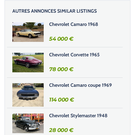
i
AUTRES ANNONCES SIMILAR LISTINGS
s
s
Chevrolet Camaro 1968
e
r
54 000
€
c
e
Chevrolet Corvette 1965
c
h
78 000
€
a
m
Chevrolet Camaro coupe 1969
p
v
114 000
€
i
d
e
Chevrolet Stylemaster 1948
.
28 000
€