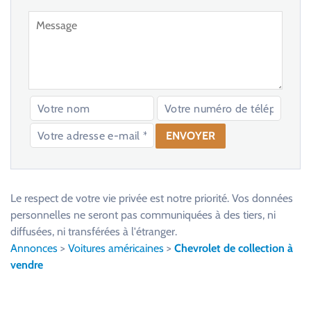
V
e
u
Le respect de votre vie privée est notre priorité. Vos données
i
personnelles ne seront pas communiquées à des tiers, ni
l
diffusées, ni transférées à l'étranger.
l
Annonces
>
Voitures américaines
>
Chevrolet de collection à
e
vendre
z
l
a