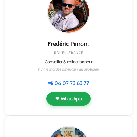
Frédéric
Pimont
ROUEN, FRANCE
Conseiller & collectionneur
Il vit le marché américain au quotidien
📲 06 07 73 63 77
💬 WhatsApp