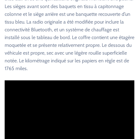
Les sièges avant sont des baquets en tissu à capitonnage
colonne et le siège arrière est une banquette recouverte d’un
tissu bleu. La radio originale a été modifiée pour inclure la
connectivité Bluetooth, et un système de chauffage est
installé sous le tableau de bord. Le coffre contient une étagère
moquetée et se présente relativement propre. Le dessous du
véhicule est propre, sec avec une légère rouille superficielle
notée. Le kilométrage indiqué sur les papiers en règle est de
1765 miles.