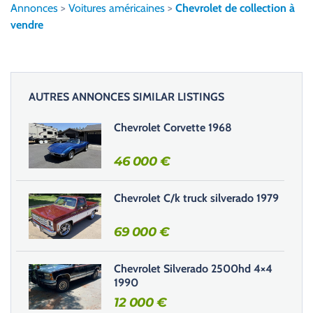
l
Annonces
>
Voitures américaines
>
Chevrolet de collection à
e
vendre
z
l
a
i
AUTRES ANNONCES SIMILAR LISTINGS
s
s
Chevrolet Corvette 1968
e
r
46 000
€
c
e
Chevrolet C/k truck silverado 1979
c
h
69 000
€
a
m
Chevrolet Silverado 2500hd 4×4
p
1990
v
12 000
€
i