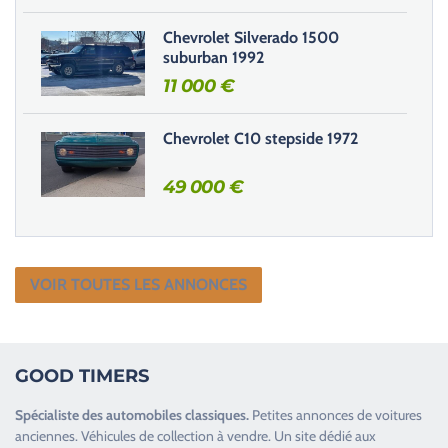
d
e
Chevrolet Silverado 1500
.
suburban 1992
11 000
€
Chevrolet C10 stepside 1972
49 000
€
VOIR TOUTES LES ANNONCES
GOOD TIMERS
Spécialiste des
automobiles classiques
.
Petites annonces de
voitures
anciennes
.
Véhicules de collection
à vendre. Un site dédié aux