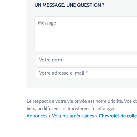
UN MESSAGE, UNE QUESTION ?
V
e
u
Le respect de votre vie privée est notre priorité. V
i
tiers, ni diffusées, ni transférées à l'étranger.
l
Annonces
>
Voitures américaines
>
Chevrolet de colle
l
e
z