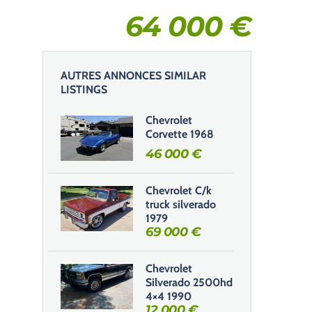
64 000
€
AUTRES ANNONCES SIMILAR
LISTINGS
Chevrolet
Corvette 1968
46 000
€
Chevrolet C/k
truck silverado
1979
69 000
€
Chevrolet
Silverado 2500hd
4×4 1990
12 000
€