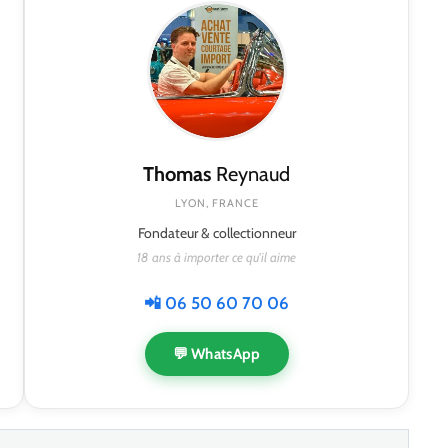
Thomas
Reynaud
LYON, FRANCE
Fondateur & collectionneur
18 ans à importer ce qu'il aime
📲 06 50 60 70 06
💬 WhatsApp