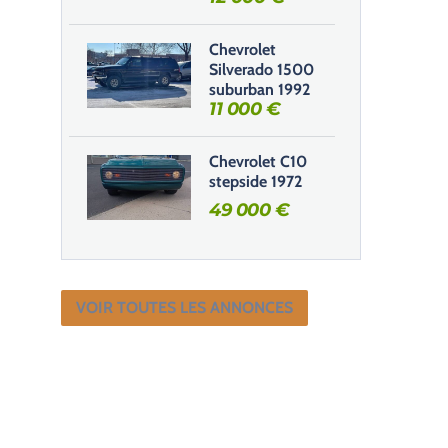
Chevrolet
Silverado 1500
suburban 1992
11 000
€
Chevrolet C10
stepside 1972
49 000
€
VOIR TOUTES LES ANNONCES