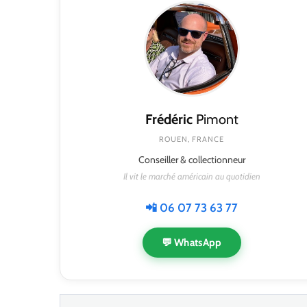
Frédéric
Pimont
ROUEN, FRANCE
Conseiller & collectionneur
Il vit le marché américain au quotidien
📲 06 07 73 63 77
💬 WhatsApp