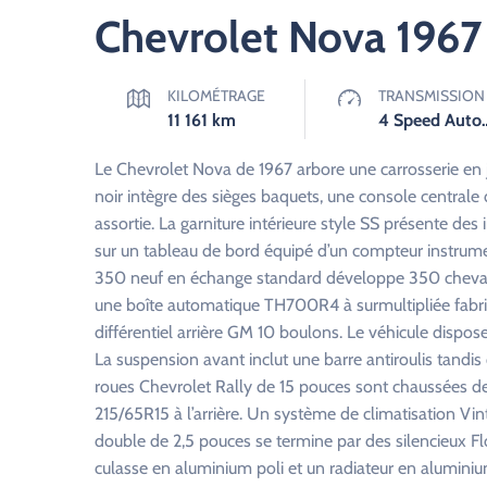
Chevrolet Nova 1967
KILOMÉTRAGE
TRANSMISSION
11 161
km
4 Speed Au
Le Chevrolet Nova de 1967 arbore une carrosserie en j
noir intègre des sièges baquets, une console centrale 
assortie. La garniture intérieure style SS présente des
sur un tableau de bord équipé d’un compteur instrume
350 neuf en échange standard développe 350 chevaux a
une boîte automatique TH700R4 à surmultipliée fabri
différentiel arrière GM 10 boulons. Le véhicule dispose
La suspension avant inclut une barre antiroulis tandis 
roues Chevrolet Rally de 15 pouces sont chaussées de 
215/65R15 à l’arrière. Un système de climatisation Vin
double de 2,5 pouces se termine par des silencieux 
culasse en aluminium poli et un radiateur en alumini