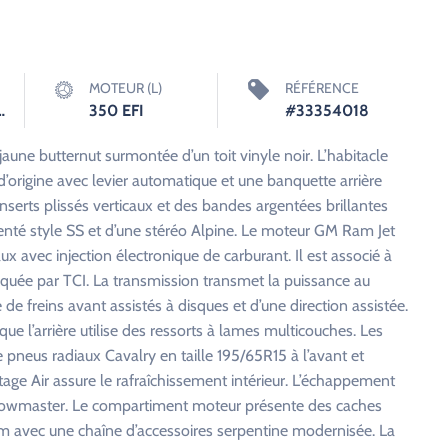
MOTEUR (L)
RÉFÉRENCE
tomatique
350 EFI
#33354018
aune butternut surmontée d’un toit vinyle noir. L’habitacle
d’origine avec levier automatique et une banquette arrière
 inserts plissés verticaux et des bandes argentées brillantes
nté style SS et d’une stéréo Alpine. Le moteur GM Ram Jet
vec injection électronique de carburant. Il est associé à
quée par TCI. La transmission transmet la puissance au
 de freins avant assistés à disques et d’une direction assistée.
que l’arrière utilise des ressorts à lames multicouches. Les
pneus radiaux Cavalry en taille 195/65R15 à l’avant et
tage Air assure le rafraîchissement intérieur. L’échappement
Flowmaster. Le compartiment moteur présente des caches
um avec une chaîne d’accessoires serpentine modernisée. La