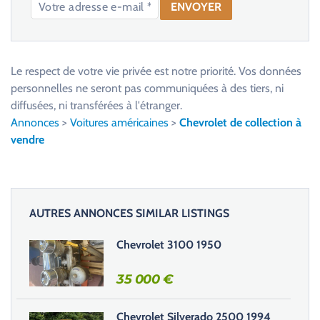
V
e
u
Le respect de votre vie privée est notre priorité. Vos données
i
personnelles ne seront pas communiquées à des tiers, ni
l
diffusées, ni transférées à l'étranger.
l
Annonces
>
Voitures américaines
>
Chevrolet de collection à
e
vendre
z
l
a
i
AUTRES ANNONCES SIMILAR LISTINGS
s
s
Chevrolet 3100 1950
e
r
35 000
€
c
e
Chevrolet Silverado 2500 1994