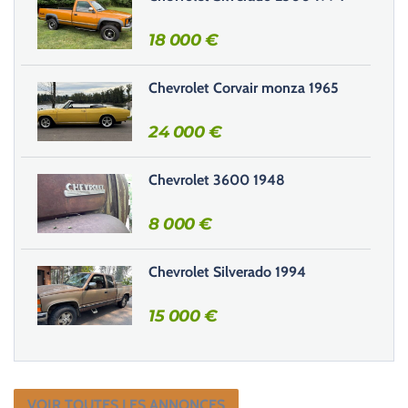
c
h
18 000
€
a
m
Chevrolet Corvair monza 1965
p
v
24 000
€
i
d
e
Chevrolet 3600 1948
.
8 000
€
Chevrolet Silverado 1994
15 000
€
VOIR TOUTES LES ANNONCES