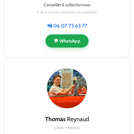
Conseiller & collectionneur
Il vit le marché américain au quotidien
📲 06 07 73 63 77
💬 WhatsApp
Thomas
Reynaud
LYON, FRANCE