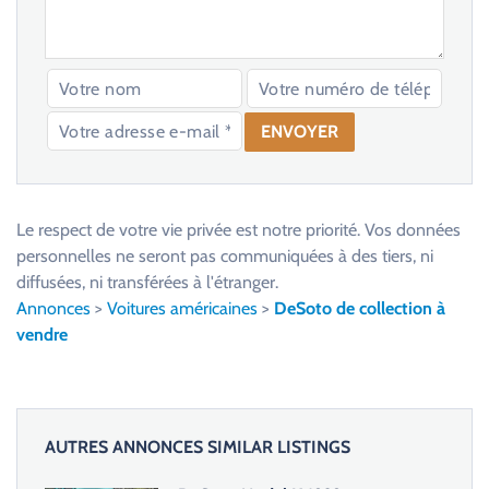
V
e
u
Le respect de votre vie privée est notre priorité. Vos données
i
personnelles ne seront pas communiquées à des tiers, ni
l
diffusées, ni transférées à l'étranger.
l
Annonces
>
Voitures américaines
>
DeSoto de collection à
e
vendre
z
l
a
i
AUTRES ANNONCES SIMILAR LISTINGS
s
s