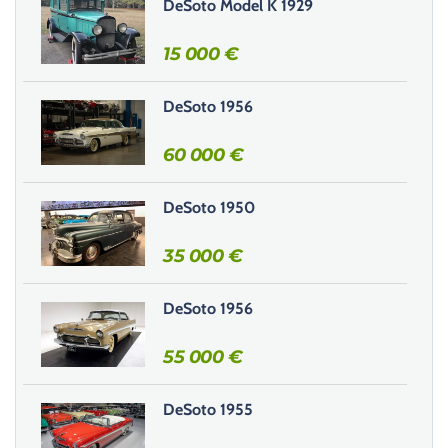
DeSoto Model K 1929
e
r
15 000
€
c
e
DeSoto 1956
c
h
60 000
€
a
m
DeSoto 1950
p
v
35 000
€
i
d
e
DeSoto 1956
.
55 000
€
DeSoto 1955