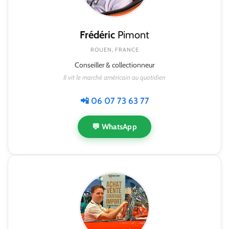
Frédéric
Pimont
ROUEN, FRANCE
Conseiller & collectionneur
Il vit le marché américain au quotidien
📲 06 07 73 63 77
💬 WhatsApp