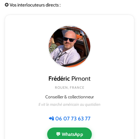
✪ Vos interlocuteurs directs :
Frédéric
Pimont
ROUEN, FRANCE
Conseiller & collectionneur
Il vit le marché américain au quotidien
📲 06 07 73 63 77
💬 WhatsApp