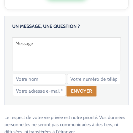
UN MESSAGE, UNE QUESTION ?
V
e
u
Le respect de votre vie privée est notre priorité. Vos données
i
personnelles ne seront pas communiquées à des tiers, ni
l
diffusées, ni transférées à l'étranger.