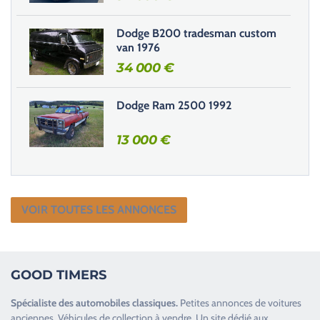
d
e
Dodge B200 tradesman custom
.
van 1976
34 000
€
Dodge Ram 2500 1992
13 000
€
VOIR TOUTES LES ANNONCES
GOOD TIMERS
Spécialiste des
automobiles classiques
.
Petites annonces de
voitures
anciennes
.
Véhicules de collection
à vendre. Un site dédié aux