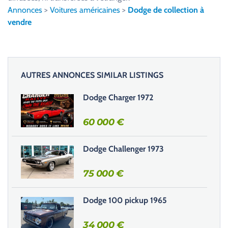
l
Annonces
>
Voitures américaines
>
Dodge de collection à
e
vendre
z
l
a
i
AUTRES ANNONCES SIMILAR LISTINGS
s
s
Dodge Charger 1972
e
r
60 000
€
c
e
Dodge Challenger 1973
c
h
75 000
€
a
m
Dodge 100 pickup 1965
p
v
34 000
€
i