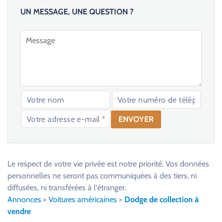
UN MESSAGE, UNE QUESTION ?
V
e
u
Le respect de votre vie privée est notre priorité. Vos données
i
personnelles ne seront pas communiquées à des tiers, ni
l
diffusées, ni transférées à l'étranger.
l
Annonces
>
Voitures américaines
>
Dodge de collection à
e
vendre
z