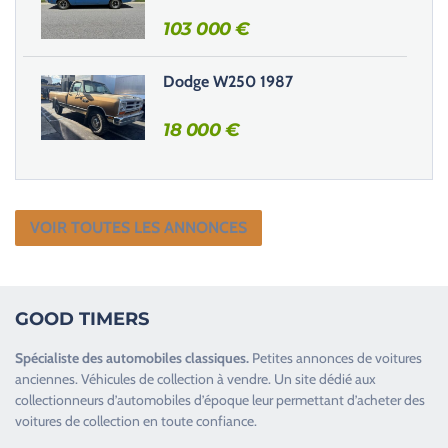
.
103 000
€
Dodge W250 1987
18 000
€
VOIR TOUTES LES ANNONCES
GOOD TIMERS
Spécialiste des
automobiles classiques
.
Petites annonces de
voitures
anciennes
.
Véhicules de collection
à vendre. Un site dédié aux
collectionneurs d’
automobiles d’époque
leur permettant d’acheter des
voitures de collection en toute confiance.