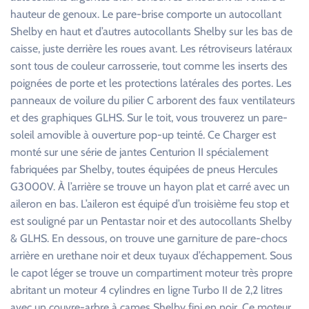
hauteur de genoux. Le pare-brise comporte un autocollant
Shelby en haut et d’autres autocollants Shelby sur les bas de
caisse, juste derrière les roues avant. Les rétroviseurs latéraux
sont tous de couleur carrosserie, tout comme les inserts des
poignées de porte et les protections latérales des portes. Les
panneaux de voilure du pilier C arborent des faux ventilateurs
et des graphiques GLHS. Sur le toit, vous trouverez un pare-
soleil amovible à ouverture pop-up teinté. Ce Charger est
monté sur une série de jantes Centurion II spécialement
fabriquées par Shelby, toutes équipées de pneus Hercules
G3000V. À l’arrière se trouve un hayon plat et carré avec un
aileron en bas. L’aileron est équipé d’un troisième feu stop et
est souligné par un Pentastar noir et des autocollants Shelby
& GLHS. En dessous, on trouve une garniture de pare-chocs
arrière en urethane noir et deux tuyaux d’échappement. Sous
le capot léger se trouve un compartiment moteur très propre
abritant un moteur 4 cylindres en ligne Turbo II de 2,2 litres
avec un couvre-arbre à cames Shelby fini en noir. Ce moteur