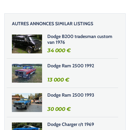
l
a
i
AUTRES ANNONCES SIMILAR LISTINGS
s
s
Dodge B200 tradesman custom
e
van 1976
r
34 000
€
c
e
Dodge Ram 2500 1992
c
h
13 000
€
a
m
Dodge Ram 2500 1993
p
v
30 000
€
i
d
e
Dodge Charger r/t 1969