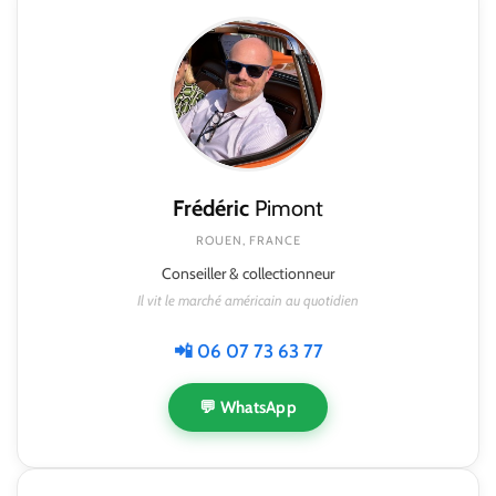
Frédéric
Pimont
ROUEN, FRANCE
Conseiller & collectionneur
Il vit le marché américain au quotidien
📲 06 07 73 63 77
💬 WhatsApp