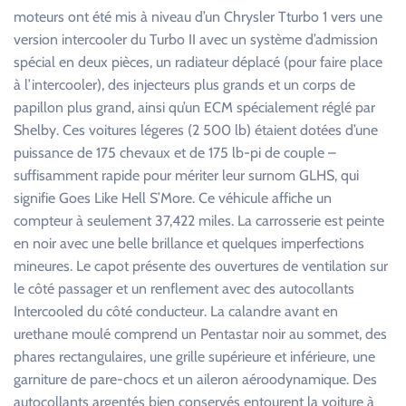
moteurs ont été mis à niveau d’un Chrysler Tturbo 1 vers une
version intercooler du Turbo II avec un système d’admission
spécial en deux pièces, un radiateur déplacé (pour faire place
à l’intercooler), des injecteurs plus grands et un corps de
papillon plus grand, ainsi qu’un ECM spécialement réglé par
Shelby. Ces voitures légeres (2 500 lb) étaient dotées d’une
puissance de 175 chevaux et de 175 lb-pi de couple –
suffisamment rapide pour mériter leur surnom GLHS, qui
signifie Goes Like Hell S’More. Ce véhicule affiche un
compteur à seulement 37,422 miles. La carrosserie est peinte
en noir avec une belle brillance et quelques imperfections
mineures. Le capot présente des ouvertures de ventilation sur
le côté passager et un renflement avec des autocollants
Intercooled du côté conducteur. La calandre avant en
urethane moulé comprend un Pentastar noir au sommet, des
phares rectangulaires, une grille supérieure et inférieure, une
garniture de pare-chocs et un aileron aéroodynamique. Des
autocollants argentés bien conservés entourent la voiture à