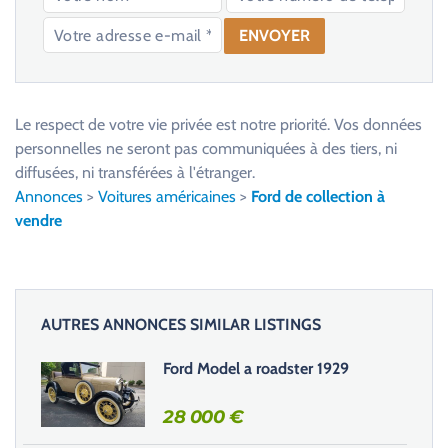
V
e
u
Le respect de votre vie privée est notre priorité. Vos données
i
personnelles ne seront pas communiquées à des tiers, ni
l
diffusées, ni transférées à l'étranger.
l
Annonces
>
Voitures américaines
>
Ford de collection à
e
vendre
z
l
a
i
AUTRES ANNONCES SIMILAR LISTINGS
s
s
Ford Model a roadster 1929
e
r
28 000
€
c