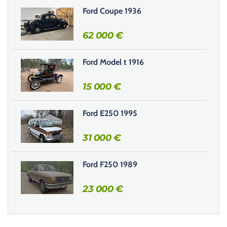
e
Ford Coupe 1936
c
h
62 000
€
a
m
Ford Model t 1916
p
v
15 000
€
i
d
e
Ford E250 1995
.
31 000
€
Ford F250 1989
23 000
€