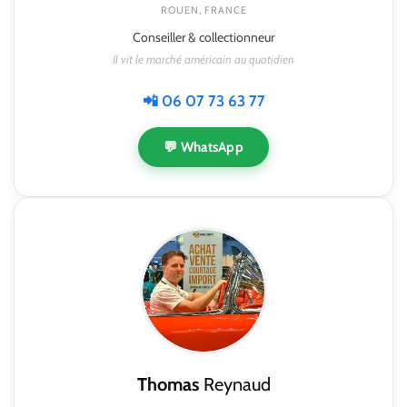
ROUEN, FRANCE
Conseiller & collectionneur
Il vit le marché américain au quotidien
📲 06 07 73 63 77
💬 WhatsApp
Thomas
Reynaud