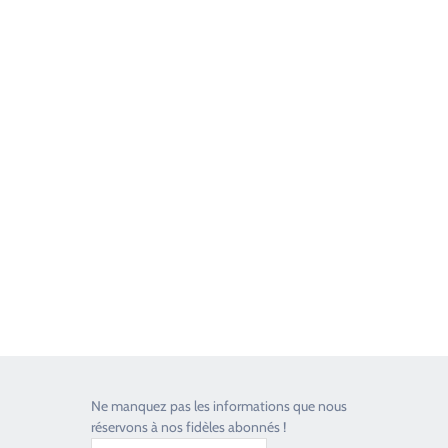
Good Timers Assistance
Toujours heureux d'aider les passionnés
Ne manquez pas les informations que nous
réservons à nos fidèles abonnés !