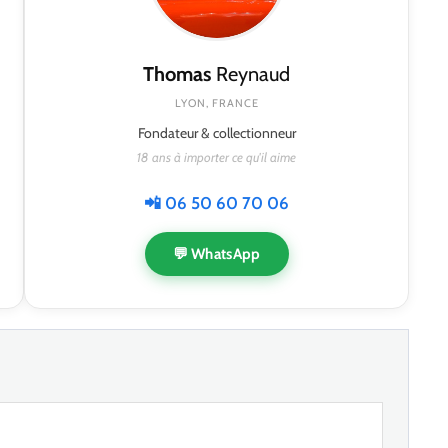
Thomas
Reynaud
LYON, FRANCE
Fondateur & collectionneur
18 ans à importer ce qu'il aime
📲 06 50 60 70 06
💬 WhatsApp