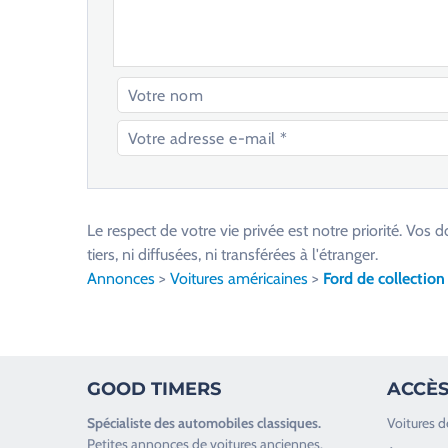
V
e
u
Le respect de votre vie privée est notre priorité. V
i
tiers, ni diffusées, ni transférées à l'étranger.
l
Annonces
>
Voitures américaines
>
Ford de collection
l
e
z
l
GOOD TIMERS
ACCÈS
a
i
Spécialiste des
automobiles classiques
.
Voitures d
s
Petites annonces de
voitures anciennes
.