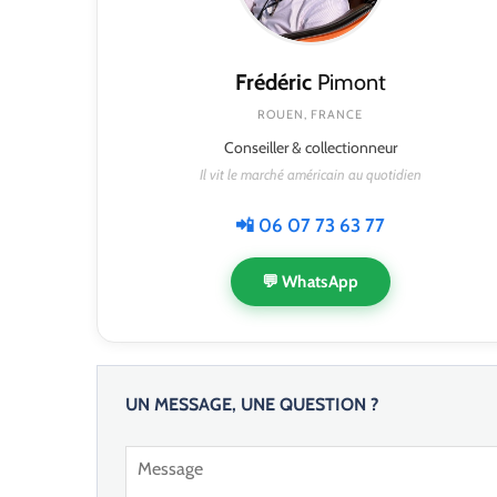
Frédéric
Pimont
ROUEN, FRANCE
Conseiller & collectionneur
Il vit le marché américain au quotidien
📲 06 07 73 63 77
💬 WhatsApp
UN MESSAGE, UNE QUESTION ?