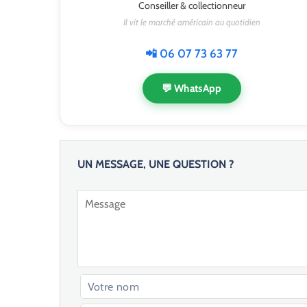
Conseiller & collectionneur
Il vit le marché américain au quotidien
📲 06 07 73 63 77
💬 WhatsApp
UN MESSAGE, UNE QUESTION ?