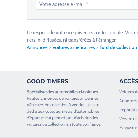
V
e
u
Le respect de votre vie privée est notre priorité. V
i
tiers, ni diffusées, ni transférées à l'étranger.
l
Annonces
>
Voitures américaines
>
Ford de collection
l
e
z
l
GOOD TIMERS
ACCÈS
a
i
Spécialiste des
automobiles classiques
.
Voitures d
s
Petites annonces de
voitures anciennes
.
Annonces 
s
Véhicules de collection
à vendre. Un site
Importatio
e
dédié aux collectionneurs d’
automobiles
d’époque
leur permettant d’acheter des
r
Vendre une
voitures de collection en toute confiance.
c
Magazine 
e