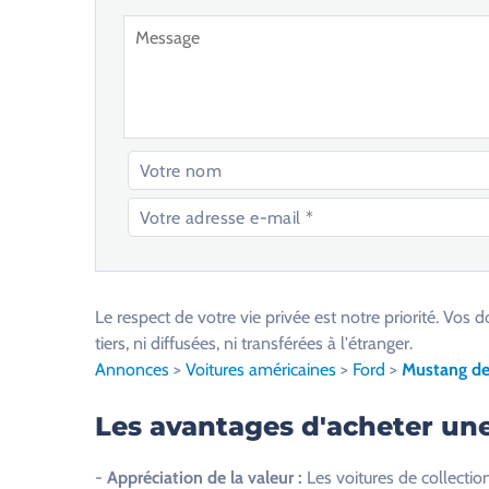
V
e
u
Le respect de votre vie privée est notre priorité. V
i
tiers, ni diffusées, ni transférées à l'étranger.
l
Annonces
>
Voitures américaines
>
Ford
>
Mustang de 
l
e
Les avantages d'acheter un
z
l
-
Appréciation de la valeur :
Les voitures de collection