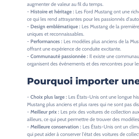
a
augmenter de valeur au fil du temps.
i
-
Histoire et héritage :
Les Ford Mustang ont une riche 
s
ce qui les rend attrayantes pour les passionnés d'aut
s
-
Design emblématique :
Les Mustang de la première
e
uniques et reconnaissables.
r
-
Performances :
Les modèles plus anciens de la Must
c
offrant une expérience de conduite excitante.
e
-
Communauté passionnée :
Il existe une communaut
c
organisent des événements et des rencontres pour les
h
a
Pourquoi importer une
m
p
-
Choix plus large :
Les États-Unis ont une longue his
v
Mustang plus anciens et plus rares qui ne sont pas dis
i
-
Meilleur prix :
Les prix des voitures de collection a
d
ailleurs, ce qui peut permettre de trouver des modèles
e
-
Meilleure conservation :
Les États-Unis ont un climat
.
qui peut aider à conserver l'état des voitures de collec