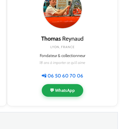
Thomas
Reynaud
LYON, FRANCE
Fondateur & collectionneur
18 ans à importer ce qu'il aime
📲 06 50 60 70 06
💬 WhatsApp