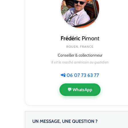
Frédéric
Pimont
ROUEN, FRANCE
Conseiller & collectionneur
Il vit le marché américain au quotidien
📲 06 07 73 63 77
💬 WhatsApp
UN MESSAGE, UNE QUESTION ?