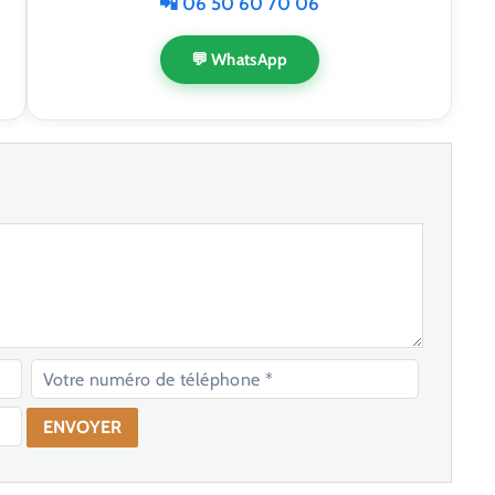
📲 06 50 60 70 06
💬 WhatsApp