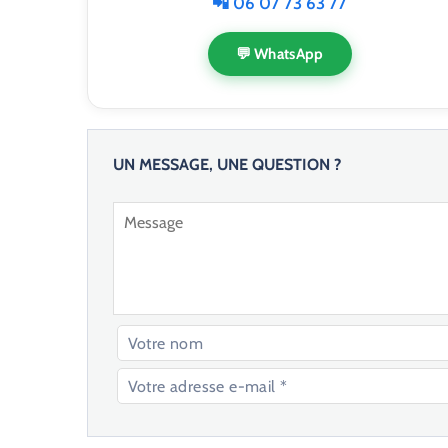
📲 06 07 73 63 77
💬 WhatsApp
UN MESSAGE, UNE QUESTION ?
V
e