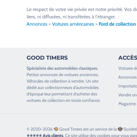
u
Le respect de votre vie privée est notre priorité. V
i
tiers, ni diffusées, ni transférées à l'étranger.
l
Annonces
>
Voitures américaines
>
Ford de collection
l
e
z
l
GOOD TIMERS
ACCÈS
a
i
Spécialiste des
automobiles classiques
.
Voitures d
s
Petites annonces de
voitures anciennes
.
Annonces 
s
Véhicules de collection
à vendre. Un site
Importatio
e
dédié aux collectionneurs d’
automobiles
d’époque
leur permettant d’acheter des
r
Vendre une
voitures de collection en toute confiance.
c
Magazine 
e
c
h
© 2020-2026
Good Timers est un service de la
Société
a
⭐⭐⭐⭐⭐ Avis clients
. Ce site utilise des cookies pour vous gar