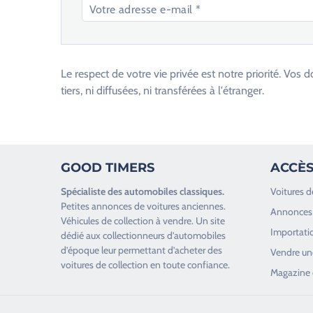
V
e
u
Le respect de votre vie privée est notre priorité. V
i
tiers, ni diffusées, ni transférées à l'étranger.
l
l
e
z
GOOD TIMERS
ACCÈS
l
a
Spécialiste des
automobiles classiques
.
Voitures d
i
Petites annonces de
voitures anciennes
.
Annonces 
s
Véhicules de collection
à vendre. Un site
Importatio
s
dédié aux collectionneurs d’
automobiles
d’époque
leur permettant d’acheter des
e
Vendre une
voitures de collection en toute confiance.
r
Magazine 
c
e