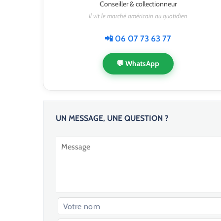
Conseiller & collectionneur
Il vit le marché américain au quotidien
📲 06 07 73 63 77
💬 WhatsApp
UN MESSAGE, UNE QUESTION ?