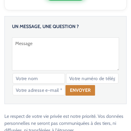
UN MESSAGE, UNE QUESTION ?
V
e
u
Le respect de votre vie privée est notre priorité. Vos données
i
personnelles ne seront pas communiquées à des tiers, ni
l
diffusées, ni transférées à l'étranger.