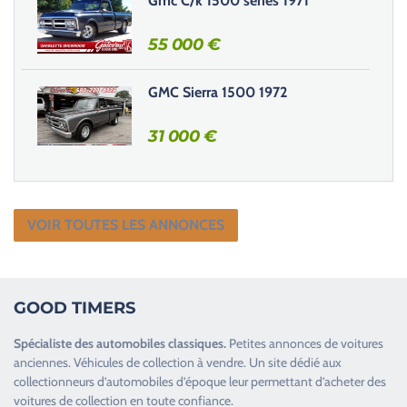
Gmc C/k 1500 series 1971
d
e
55 000
€
.
GMC Sierra 1500 1972
31 000
€
VOIR TOUTES LES ANNONCES
GOOD TIMERS
Spécialiste des
automobiles classiques
.
Petites annonces de
voitures
anciennes
.
Véhicules de collection
à vendre. Un site dédié aux
collectionneurs d’
automobiles d’époque
leur permettant d’acheter des
voitures de collection en toute confiance.