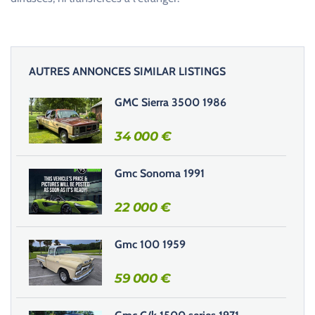
l
e
z
l
AUTRES ANNONCES SIMILAR LISTINGS
a
i
GMC Sierra 3500 1986
s
s
34 000
€
e
r
Gmc Sonoma 1991
c
e
22 000
€
c
h
Gmc 100 1959
a
m
59 000
€
p
v
i