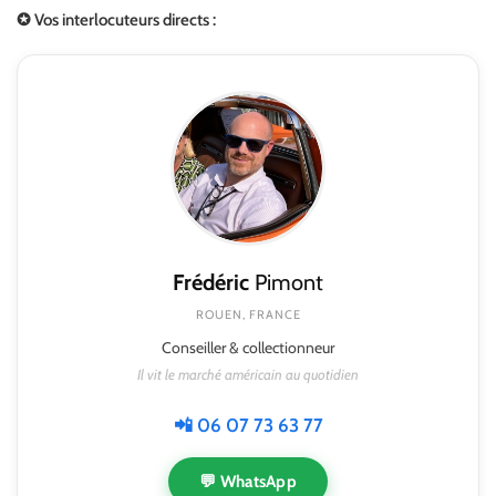
✪ Vos interlocuteurs directs :
Frédéric
Pimont
ROUEN, FRANCE
Conseiller & collectionneur
Il vit le marché américain au quotidien
📲 06 07 73 63 77
💬 WhatsApp