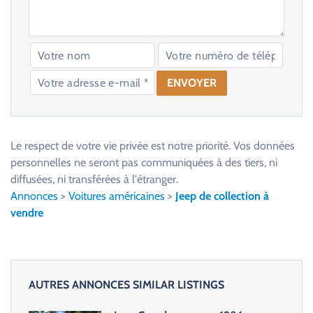
V
e
u
Le respect de votre vie privée est notre priorité. Vos données
i
personnelles ne seront pas communiquées à des tiers, ni
l
diffusées, ni transférées à l'étranger.
l
Annonces
>
Voitures américaines
>
Jeep de collection à
e
vendre
z
l
a
i
AUTRES ANNONCES SIMILAR LISTINGS
s
s