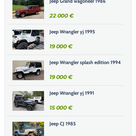
Jeep Grand wagoneer 1986
e
r
22 000
€
c
e
Jeep Wrangler yj 1995
c
h
19 000
€
a
m
Jeep Wrangler splash edition 1994
p
v
19 000
€
i
d
e
Jeep Wrangler yj 1991
.
15 000
€
Jeep CJ 1985