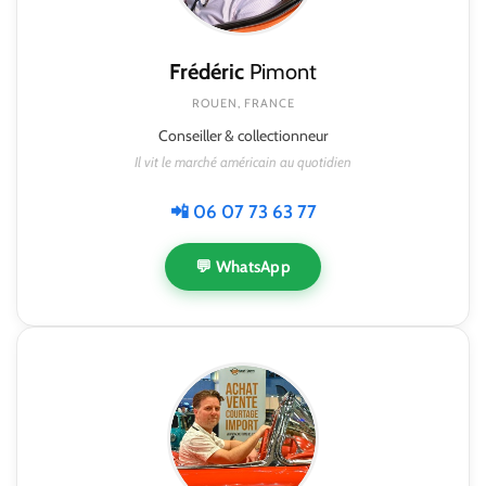
Frédéric
Pimont
ROUEN, FRANCE
Conseiller & collectionneur
Il vit le marché américain au quotidien
📲 06 07 73 63 77
💬 WhatsApp