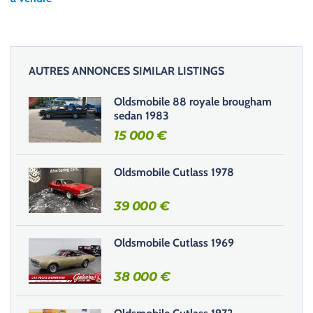
z
l
a
i
AUTRES ANNONCES SIMILAR LISTINGS
s
s
Oldsmobile 88 royale brougham
e
sedan 1983
r
15 000
€
c
e
Oldsmobile Cutlass 1978
c
h
39 000
€
a
m
Oldsmobile Cutlass 1969
p
v
38 000
€
i
d
e