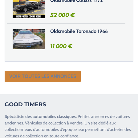
Oldsmobile Cutlass 1972
.
52 000
€
Oldsmobile Toronado 1966
11 000
€
VOIR TOUTES LES ANNONCES
GOOD TIMERS
Spécialiste des
automobiles classiques
.
Petites annonces de
voitures
anciennes
.
Véhicules de collection
à vendre. Un site dédié aux
collectionneurs d’
automobiles d’époque
leur permettant d’acheter des
voitures de collection en toute confiance.