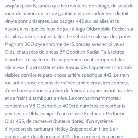
jusqu’au pilier B, tandis que les moulures de vitrage, de seuil de
roue, de hayon, de rail de gouttière et d’encadrement de toit
vinyle sont présentes. Les badges 442 sur les ailes et le
hayon, ainsi que les feux de jour à logo Oldsmobile Rocket sur
les ailes arrière, sont installés. Le véhicule roule sur des jantes
Magnum 500 style chrome de 15 pouces avec enjoliveurs
Olds, chaussées de pneus BF Goodrich Radial T’s à lettres
blanches. Le système d’échappement neuf comprend des
silencieux Flowmaster et des tuyaux d’échappement chromés
visibles derrière le pare-chocs arrière spécifique 442. Le train
roulant dispose de bras de traînée arrière encastrés corrects,
d’une barre antiroulis arrière, de freins à disques avant assistés
et de freins à tambours arrière. Le compartiment moteur
contient un V8 Oldsmobile 400ci à numéros concordants
peint en or Olds, équipé d’une culasse Edelbrock Performer
Olds 455, de caches-culbuteurs dorés, d’un système
d’injection de carburant Holley Sniper et d’un filtre à air
orange avec décalcomanie 442. Une pompe à eau neuve