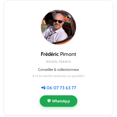
Frédéric
Pimont
ROUEN, FRANCE
Conseiller & collectionneur
Il vit le marché américain au quotidien
📲 06 07 73 63 77
💬 WhatsApp