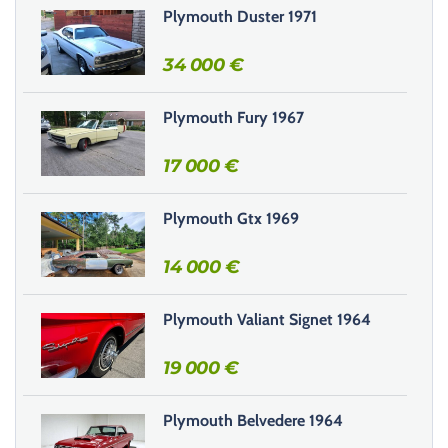
s
Plymouth Duster 1971
e
r
34 000
€
c
e
Plymouth Fury 1967
c
h
17 000
€
a
m
Plymouth Gtx 1969
p
v
14 000
€
i
d
e
Plymouth Valiant Signet 1964
.
19 000
€
Plymouth Belvedere 1964