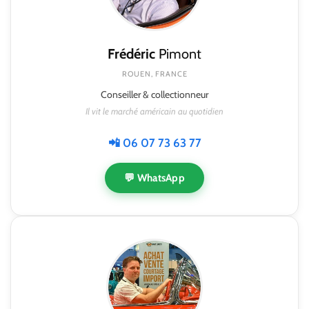
Frédéric
Pimont
ROUEN, FRANCE
Conseiller & collectionneur
Il vit le marché américain au quotidien
📲 06 07 73 63 77
💬 WhatsApp