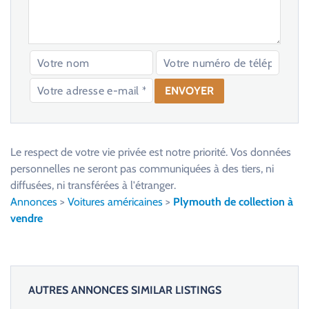
V
e
u
Le respect de votre vie privée est notre priorité. Vos données
i
personnelles ne seront pas communiquées à des tiers, ni
l
diffusées, ni transférées à l'étranger.
l
Annonces
>
Voitures américaines
>
Plymouth de collection à
e
vendre
z
l
a
i
AUTRES ANNONCES SIMILAR LISTINGS
s