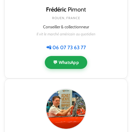
Frédéric
Pimont
ROUEN, FRANCE
Conseiller & collectionneur
Il vit le marché américain au quotidien
📲 06 07 73 63 77
💬 WhatsApp