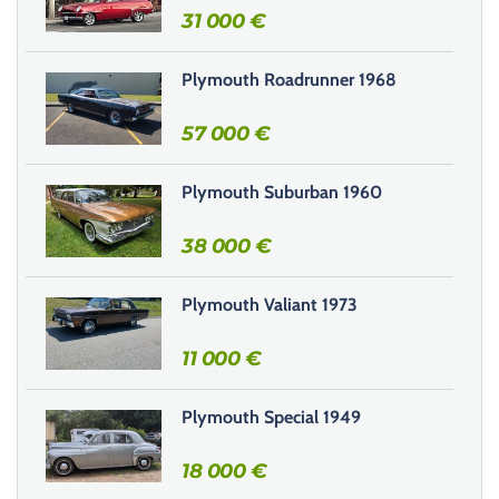
r
31 000
€
c
e
Plymouth Roadrunner 1968
c
h
57 000
€
a
m
Plymouth Suburban 1960
p
v
38 000
€
i
d
e
Plymouth Valiant 1973
.
11 000
€
Plymouth Special 1949
18 000
€