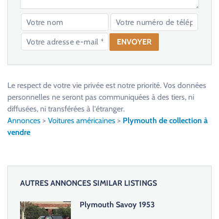
V
e
u
Le respect de votre vie privée est notre priorité. Vos données
i
personnelles ne seront pas communiquées à des tiers, ni
l
diffusées, ni transférées à l'étranger.
l
Annonces
>
Voitures américaines
>
Plymouth de collection à
e
vendre
z
l
a
i
AUTRES ANNONCES SIMILAR LISTINGS
s
s
Plymouth Savoy 1953
e