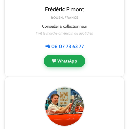
Frédéric
Pimont
ROUEN, FRANCE
Conseiller & collectionneur
Il vit le marché américain au quotidien
📲 06 07 73 63 77
💬 WhatsApp