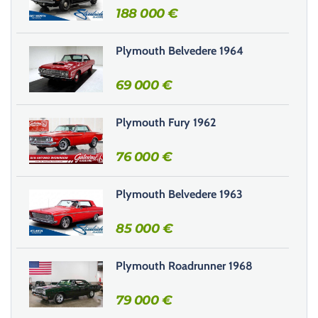
r
188 000
€
c
e
Plymouth Belvedere 1964
c
h
69 000
€
a
m
Plymouth Fury 1962
p
v
76 000
€
i
d
e
Plymouth Belvedere 1963
.
85 000
€
Plymouth Roadrunner 1968
79 000
€