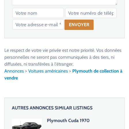
V
e
u
Le respect de votre vie privée est notre priorité. Vos données
i
personnelles ne seront pas communiquées à des tiers, ni
l
diffusées, ni transférées à l'étranger.
l
Annonces
>
Voitures américaines
>
Plymouth de collection à
e
vendre
z
l
a
i
AUTRES ANNONCES SIMILAR LISTINGS
s
s
Plymouth Cuda 1970
e