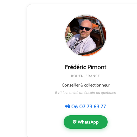
Frédéric
Pimont
ROUEN, FRANCE
Conseiller & collectionneur
Il vit le marché américain au quotidien
📲 06 07 73 63 77
💬 WhatsApp