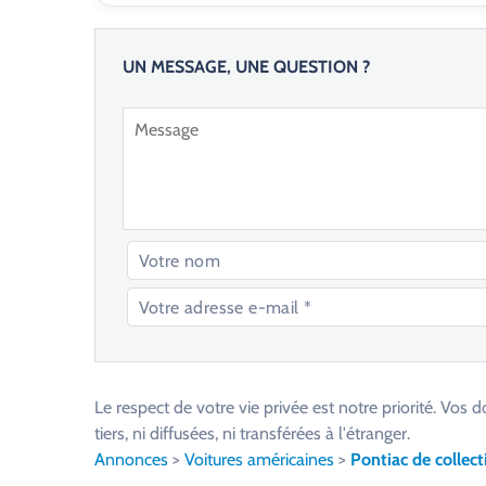
UN MESSAGE, UNE QUESTION ?
V
e
u
Le respect de votre vie privée est notre priorité. V
i
tiers, ni diffusées, ni transférées à l'étranger.
l
Annonces
>
Voitures américaines
>
Pontiac de collect
l