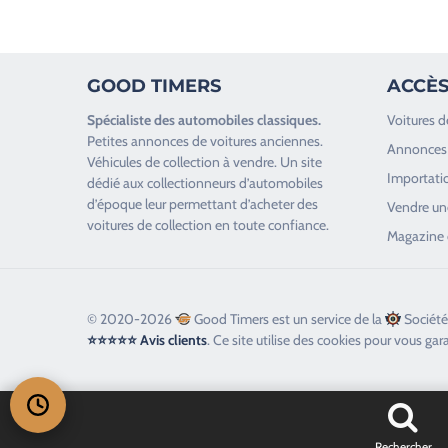
e
z
l
GOOD TIMERS
ACCÈS
a
i
Spécialiste des
automobiles classiques
.
Voitures d
s
Petites annonces de
voitures anciennes
.
Annonces 
s
Véhicules de collection
à vendre. Un site
Importatio
e
dédié aux collectionneurs d’
automobiles
d’époque
leur permettant d’acheter des
r
Vendre une
voitures de collection en toute confiance.
c
Magazine 
e
c
h
© 2020-2026
Good Timers est un service de la
Société
a
⭐⭐⭐⭐⭐ Avis clients
. Ce site utilise des cookies pour vous gar
m
p
v
i
d
Rechercher