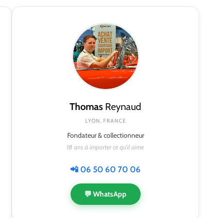
Thomas
Reynaud
LYON, FRANCE
Fondateur & collectionneur
18 ans à importer ce qu'il aime
📲 06 50 60 70 06
💬 WhatsApp