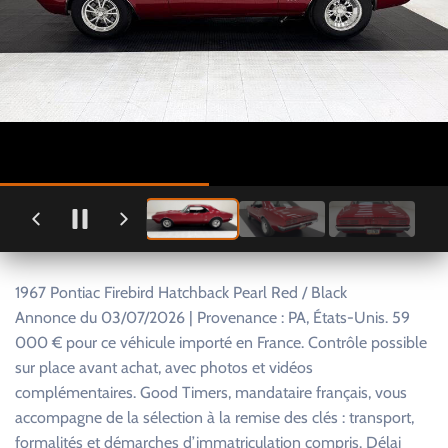
1967 Pontiac Firebird Hatchback Pearl Red / Black
Annonce du 03/07/2026 | Provenance : PA, États-Unis. 59
000 € pour ce véhicule importé en France. Contrôle possible
sur place avant achat, avec photos et vidéos
complémentaires. Good Timers, mandataire français, vous
accompagne de la sélection à la remise des clés : transport,
formalités et démarches d’immatriculation compris. Délai