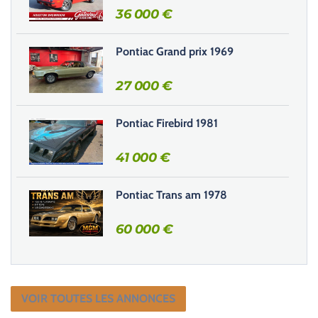
h
36 000
€
a
m
Pontiac Grand prix 1969
p
v
27 000
€
i
d
e
Pontiac Firebird 1981
.
41 000
€
Pontiac Trans am 1978
60 000
€
VOIR TOUTES LES ANNONCES