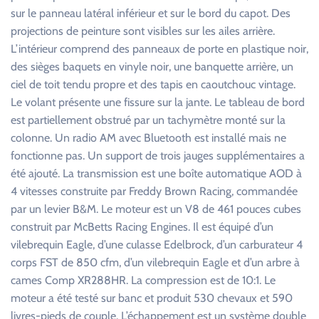
sur le panneau latéral inférieur et sur le bord du capot. Des
projections de peinture sont visibles sur les ailes arrière.
L’intérieur comprend des panneaux de porte en plastique noir,
des sièges baquets en vinyle noir, une banquette arrière, un
ciel de toit tendu propre et des tapis en caoutchouc vintage.
Le volant présente une fissure sur la jante. Le tableau de bord
est partiellement obstrué par un tachymètre monté sur la
colonne. Un radio AM avec Bluetooth est installé mais ne
fonctionne pas. Un support de trois jauges supplémentaires a
été ajouté. La transmission est une boîte automatique AOD à
4 vitesses construite par Freddy Brown Racing, commandée
par un levier B&M. Le moteur est un V8 de 461 pouces cubes
construit par McBetts Racing Engines. Il est équipé d’un
vilebrequin Eagle, d’une culasse Edelbrock, d’un carburateur 4
corps FST de 850 cfm, d’un vilebrequin Eagle et d’un arbre à
cames Comp XR288HR. La compression est de 10:1. Le
moteur a été testé sur banc et produit 530 chevaux et 590
livres-pieds de couple. L’échappement est un système double