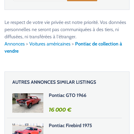
V
e
u
Le respect de votre vie privée est notre priorité. Vos données
i
personnelles ne seront pas communiquées à des tiers, ni
l
diffusées, ni transférées à l'étranger.
l
Annonces
>
Voitures américaines
>
Pontiac de collection à
e
vendre
z
l
a
i
AUTRES ANNONCES SIMILAR LISTINGS
s
s
Pontiac GTO 1966
e
r
16 000
€
c
e
Pontiac Firebird 1975
c