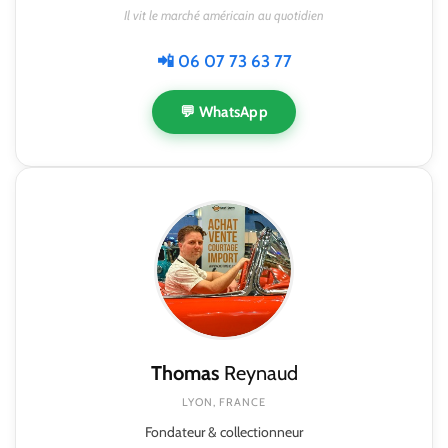
Il vit le marché américain au quotidien
📲 06 07 73 63 77
💬 WhatsApp
Thomas
Reynaud
LYON, FRANCE
Fondateur & collectionneur