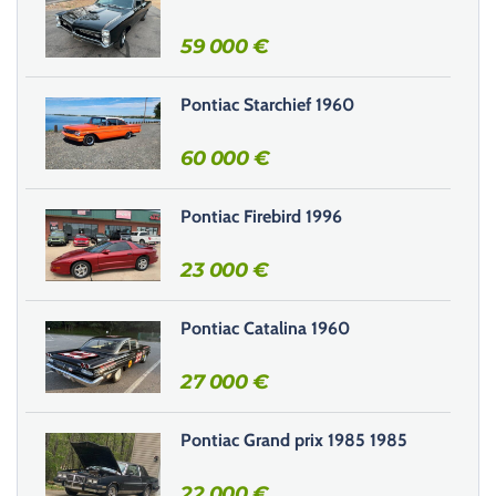
e
r
59 000
€
c
e
Pontiac Starchief 1960
c
h
60 000
€
a
m
Pontiac Firebird 1996
p
v
23 000
€
i
d
e
Pontiac Catalina 1960
.
27 000
€
Pontiac Grand prix 1985 1985
22 000
€