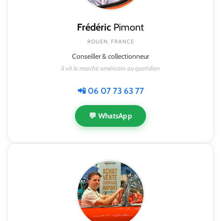
Frédéric
Pimont
ROUEN, FRANCE
Conseiller & collectionneur
Il vit le marché américain au quotidien
📲 06 07 73 63 77
💬 WhatsApp