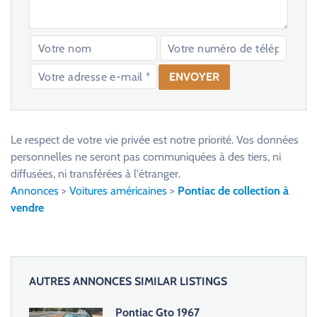
V
e
u
Le respect de votre vie privée est notre priorité. Vos données
i
personnelles ne seront pas communiquées à des tiers, ni
l
diffusées, ni transférées à l'étranger.
l
Annonces
>
Voitures américaines
>
Pontiac de collection à
e
vendre
z
l
a
i
AUTRES ANNONCES SIMILAR LISTINGS
s
s
Pontiac Gto 1967