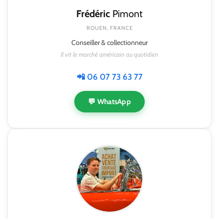
Frédéric
Pimont
ROUEN, FRANCE
Conseiller & collectionneur
Il vit le marché américain au quotidien
📲 06 07 73 63 77
💬 WhatsApp