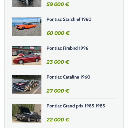
r
59 000
€
c
e
Pontiac Starchief 1960
c
h
60 000
€
a
m
Pontiac Firebird 1996
p
v
23 000
€
i
d
e
Pontiac Catalina 1960
.
27 000
€
Pontiac Grand prix 1985 1985
22 000
€