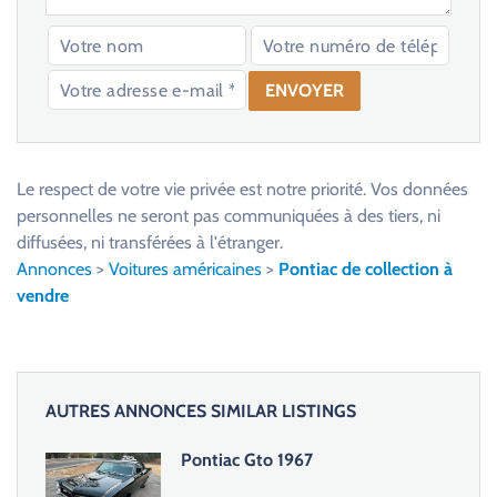
V
e
u
Le respect de votre vie privée est notre priorité. Vos données
i
personnelles ne seront pas communiquées à des tiers, ni
l
diffusées, ni transférées à l'étranger.
l
Annonces
>
Voitures américaines
>
Pontiac de collection à
e
vendre
z
l
a
i
AUTRES ANNONCES SIMILAR LISTINGS
s
s
Pontiac Gto 1967
e