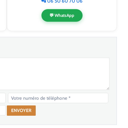
📲 06 50 60 70 06
💬 WhatsApp