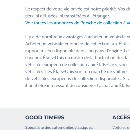
u
Le respect de votre vie privée est notre priorité. V
i
tiers, ni diffusées, ni transférées à l'étranger.
l
Voir toutes les annonces de Porsche de collection à 
l
e
Il y a de nombreux avantages à acheter un véhicule 
z
Acheter un véhicule européen de collection aux États
l
rapport à celui disponible dans son pays d'origine. L
a
cher aux États-Unis en raison de la fluctuation des t
i
véhicule européen de collection aux États-Unis, vous
s
véhicules. Les États-Unis sont un marché de voitures 
s
de véhicules européens de collection disponibles. Si v
e
il peut être intéressant de considérer l'achat aux États
r
c
e
c
GOOD TIMERS
ACCÈS
h
a
Spécialiste des
automobiles classiques
.
Voitures d