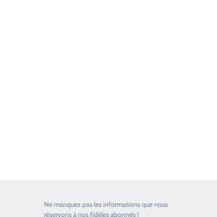
Good Timers Assistance
Toujours heureux d'aider les passionnés
Ne manquez pas les informations que nous
réservons à nos fidèles abonnés !