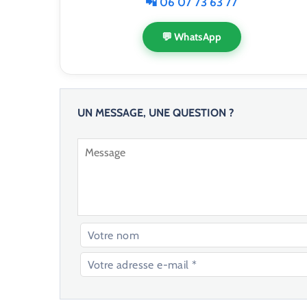
📲 06 07 73 63 77
💬 WhatsApp
UN MESSAGE, UNE QUESTION ?
V
e