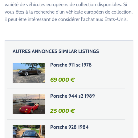
h
variété de véhicules européens de collection disponibles. Si
a
vous êtes à la recherche d'un véhicule européen de collection,
m
il peut être intéressant de considérer l'achat aux États-Unis.
p
v
i
d
AUTRES ANNONCES SIMILAR LISTINGS
e
.
Porsche 911 sc 1978
69 000
€
Porsche 944 s2 1989
25 000
€
Porsche 928 1984