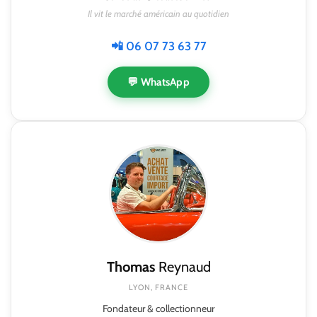
Il vit le marché américain au quotidien
📲 06 07 73 63 77
💬 WhatsApp
Thomas
Reynaud
LYON, FRANCE
Fondateur & collectionneur