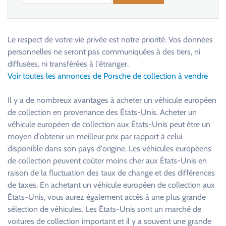
V
e
u
Le respect de votre vie privée est notre priorité. Vos données
i
personnelles ne seront pas communiquées à des tiers, ni
l
diffusées, ni transférées à l'étranger.
l
Voir toutes les annonces de Porsche de collection à vendre
e
z
Il y a de nombreux avantages à acheter un véhicule européen
l
de collection en provenance des États-Unis. Acheter un
a
véhicule européen de collection aux États-Unis peut être un
i
moyen d'obtenir un meilleur prix par rapport à celui
s
disponible dans son pays d'origine. Les véhicules européens
s
de collection peuvent coûter moins cher aux États-Unis en
e
raison de la fluctuation des taux de change et des différences
r
de taxes. En achetant un véhicule européen de collection aux
c
États-Unis, vous aurez également accès à une plus grande
e
sélection de véhicules. Les États-Unis sont un marché de
c
voitures de collection important et il y a souvent une grande