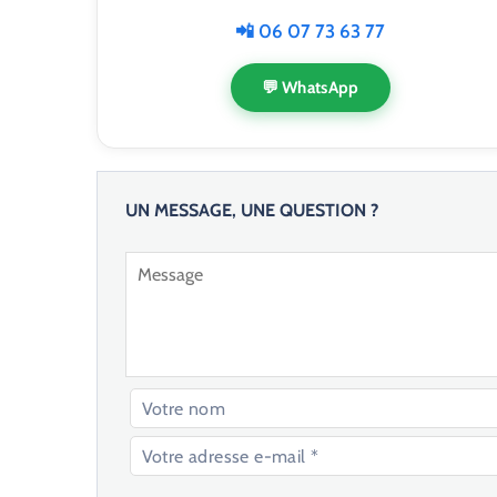
📲 06 07 73 63 77
💬 WhatsApp
UN MESSAGE, UNE QUESTION ?
V