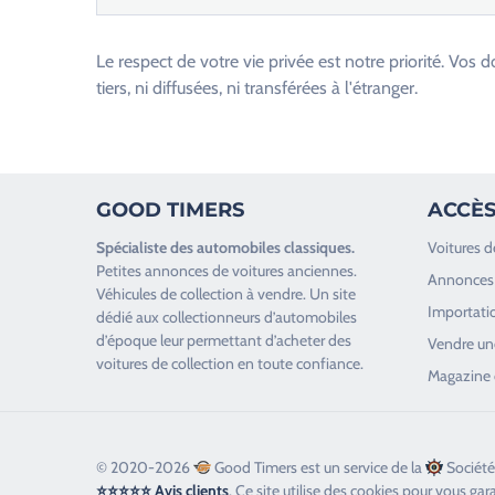
e
u
Le respect de votre vie privée est notre priorité. V
i
tiers, ni diffusées, ni transférées à l'étranger.
l
l
e
z
GOOD TIMERS
ACCÈS
l
a
Spécialiste des
automobiles classiques
.
Voitures d
i
Petites annonces de
voitures anciennes
.
Annonces 
s
Véhicules de collection
à vendre. Un site
Importatio
s
dédié aux collectionneurs d’
automobiles
d’époque
leur permettant d’acheter des
e
Vendre une
voitures de collection en toute confiance.
r
Magazine 
c
e
c
© 2020-2026
Good Timers est un service de la
Société
h
⭐⭐⭐⭐⭐ Avis clients
. Ce site utilise des cookies pour vous gar