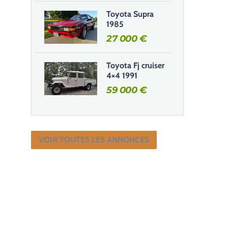
Toyota Supra
1985
27 000
€
Toyota Fj cruiser
4×4 1991
59 000
€
VOIR TOUTES LES ANNONCES