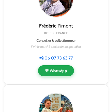
Frédéric
Pimont
ROUEN, FRANCE
Conseiller & collectionneur
Il vit le marché américain au quotidien
📲 06 07 73 63 77
💬 WhatsApp