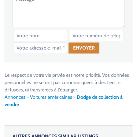
V
e
u
Le respect de votre vie privée est notre priorité. Vos données
i
personnelles ne seront pas communiquées à des tiers, ni
l
diffusées, ni transférées à l'étranger.
l
Annonces
>
Voitures américaines
>
Dodge de collection à
e
vendre
z
l
a
i
AUTRES ANNONCES SIMILAR LISTINGS