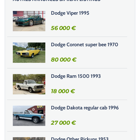
s
s
Dodge Viper 1995
e
r
56 000
€
c
e
Dodge Coronet super bee 1970
c
h
80 000
€
a
m
Dodge Ram 1500 1993
p
v
18 000
€
i
d
e
Dodge Dakota regular cab 1996
.
27 000
€
Dodge Other Pickups 1953