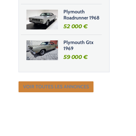
Plymouth
Roadrunner 1968
52 000
€
Plymouth Gtx
1969
59 000
€
VOIR TOUTES LES ANNONCES