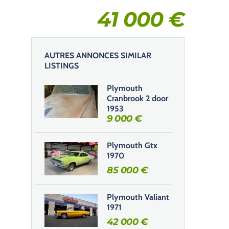
41 000
€
AUTRES ANNONCES SIMILAR
LISTINGS
Plymouth
Cranbrook 2 door
1953
9 000
€
Plymouth Gtx
1970
85 000
€
Plymouth Valiant
1971
42 000
€