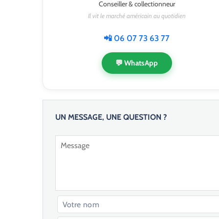
Conseiller & collectionneur
Il vit le marché américain au quotidien
📲 06 07 73 63 77
💬 WhatsApp
UN MESSAGE, UNE QUESTION ?