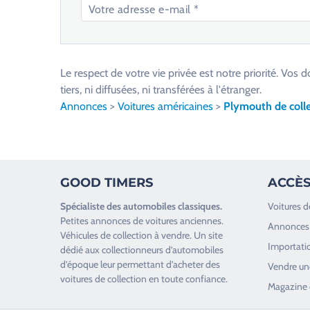
V
e
u
Le respect de votre vie privée est notre priorité. V
i
tiers, ni diffusées, ni transférées à l'étranger.
l
Annonces
>
Voitures américaines
>
Plymouth de colle
l
e
z
l
GOOD TIMERS
ACCÈS
a
i
Spécialiste des
automobiles classiques
.
Voitures d
s
Petites annonces de
voitures anciennes
.
Annonces 
s
Véhicules de collection
à vendre. Un site
Importatio
e
dédié aux collectionneurs d’
automobiles
d’époque
leur permettant d’acheter des
r
Vendre une
voitures de collection en toute confiance.
c
Magazine 
e