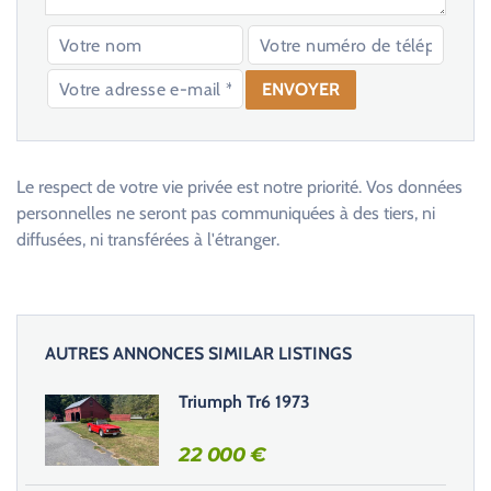
V
e
u
Le respect de votre vie privée est notre priorité. Vos données
i
personnelles ne seront pas communiquées à des tiers, ni
l
diffusées, ni transférées à l'étranger.
l
e
z
l
AUTRES ANNONCES SIMILAR LISTINGS
a
i
Triumph Tr6 1973
s
s
22 000
€
e