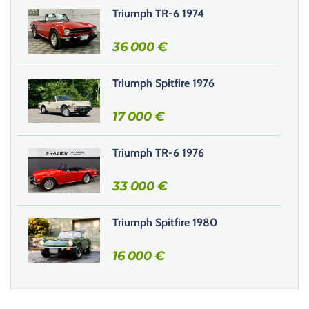
r
Triumph TR-6 1974
c
e
36 000
€
c
h
Triumph Spitfire 1976
a
m
17 000
€
p
v
i
Triumph TR-6 1976
d
e
33 000
€
.
Triumph Spitfire 1980
16 000
€