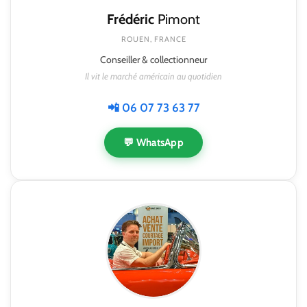
Frédéric
Pimont
ROUEN, FRANCE
Conseiller & collectionneur
Il vit le marché américain au quotidien
📲 06 07 73 63 77
💬 WhatsApp