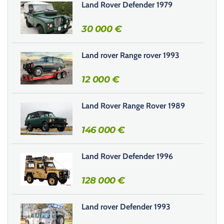
Land Rover Defender 1979
s
s
30 000
€
e
r
Land rover Range rover 1993
c
e
12 000
€
c
h
Land Rover Range Rover 1989
a
m
146 000
€
p
v
i
Land Rover Defender 1996
d
e
128 000
€
.
Land rover Defender 1993