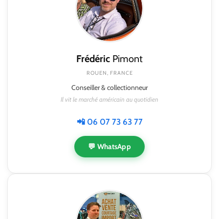
Frédéric
Pimont
ROUEN, FRANCE
Conseiller & collectionneur
Il vit le marché américain au quotidien
📲 06 07 73 63 77
💬 WhatsApp