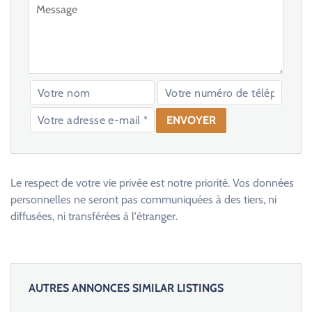
V
e
u
Le respect de votre vie privée est notre priorité. Vos données
i
personnelles ne seront pas communiquées à des tiers, ni
l
diffusées, ni transférées à l'étranger.
l
e
z
l
AUTRES ANNONCES SIMILAR LISTINGS
a
i