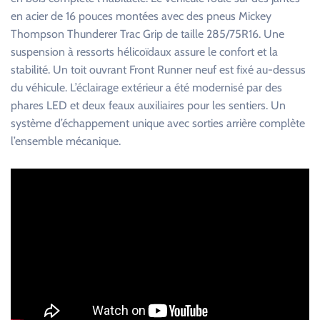
en acier de 16 pouces montées avec des pneus Mickey
Thompson Thunderer Trac Grip de taille 285/75R16. Une
suspension à ressorts hélicoïdaux assure le confort et la
stabilité. Un toit ouvrant Front Runner neuf est fixé au-dessus
du véhicule. L’éclairage extérieur a été modernisé par des
phares LED et deux feaux auxiliaires pour les sentiers. Un
système d’échappement unique avec sorties arrière complète
l’ensemble mécanique.