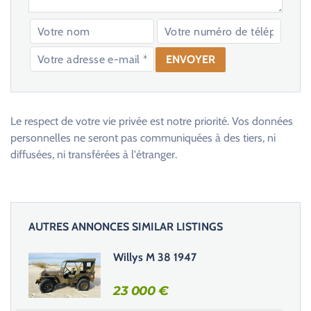
V
e
u
Le respect de votre vie privée est notre priorité. Vos données
i
personnelles ne seront pas communiquées à des tiers, ni
l
diffusées, ni transférées à l'étranger.
l
e
z
l
AUTRES ANNONCES SIMILAR LISTINGS
a
i
Willys M 38 1947
s
s
23 000
€
e