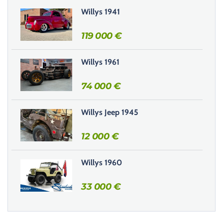
r
Willys 1941
c
e
119 000
€
c
h
Willys 1961
a
m
74 000
€
p
v
i
Willys Jeep 1945
d
e
12 000
€
.
Willys 1960
33 000
€