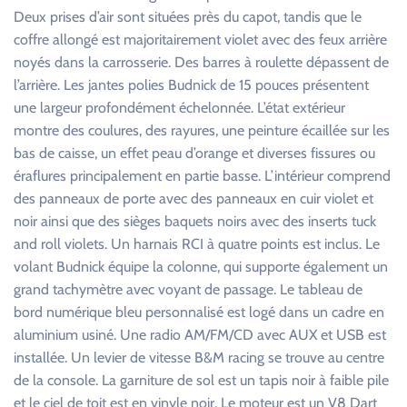
Deux prises d’air sont situées près du capot, tandis que le
coffre allongé est majoritairement violet avec des feux arrière
noyés dans la carrosserie. Des barres à roulette dépassent de
l’arrière. Les jantes polies Budnick de 15 pouces présentent
une largeur profondément échelonnée. L’état extérieur
montre des coulures, des rayures, une peinture écaillée sur les
bas de caisse, un effet peau d’orange et diverses fissures ou
éraflures principalement en partie basse. L’intérieur comprend
des panneaux de porte avec des panneaux en cuir violet et
noir ainsi que des sièges baquets noirs avec des inserts tuck
and roll violets. Un harnais RCI à quatre points est inclus. Le
volant Budnick équipe la colonne, qui supporte également un
grand tachymètre avec voyant de passage. Le tableau de
bord numérique bleu personnalisé est logé dans un cadre en
aluminium usiné. Une radio AM/FM/CD avec AUX et USB est
installée. Un levier de vitesse B&M racing se trouve au centre
de la console. La garniture de sol est un tapis noir à faible pile
et le ciel de toit est en vinyle noir. Le moteur est un V8 Dart