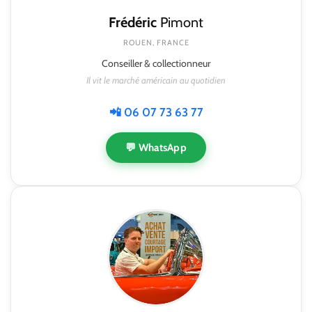
Frédéric
Pimont
ROUEN, FRANCE
Conseiller & collectionneur
Il vit le marché américain au quotidien
📲 06 07 73 63 77
💬 WhatsApp